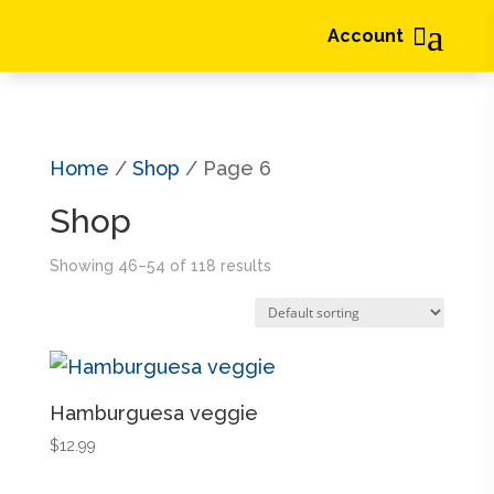
a

Account
Home
/
Shop
/ Page 6
Shop
Showing 46–54 of 118 results
Hamburguesa veggie
$
12.99