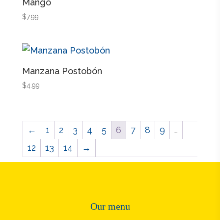
Mango
$
7.99
Manzana Postobón
$
4.99
←
1
2
3
4
5
6
7
8
9
…
12
13
14
→
Our menu