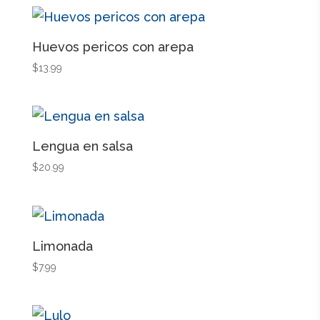
Huevos pericos con arepa
$
13.99
Lengua en salsa
$
20.99
Limonada
$
7.99